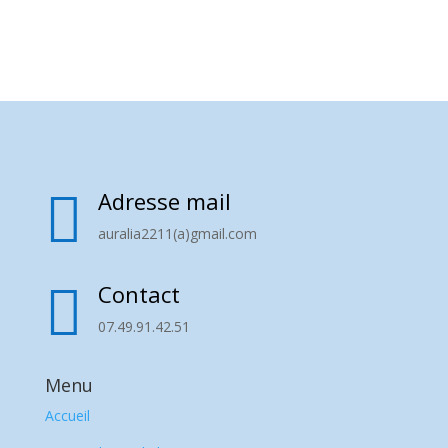
25,00 €
à
100,00 €

Adresse mail
auralia2211(a)gmail.com

Contact
07.49.91.42.51
Menu
Accueil