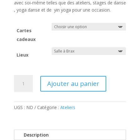
avec soi-même telles que des ateliers, stages de danse
, yoga danse et de yin yoga pour une occasion.
Cartes
cadeaux
Lieux
quantité
Ajouter au panier
de
Bons
cadeaux
Ateliers
UGS :
ND
Catégorie :
Ateliers
Description