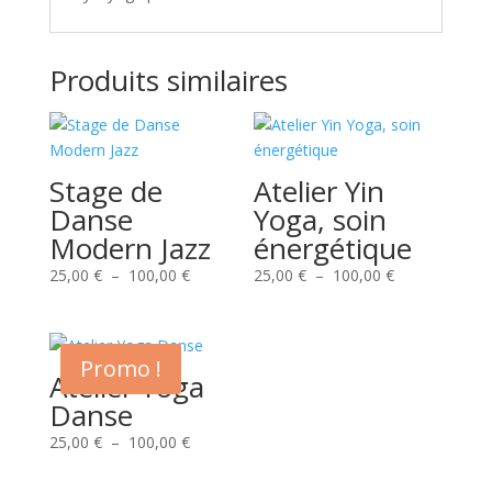
Produits similaires
Stage de
Atelier Yin
Danse
Yoga, soin
Modern Jazz
énergétique
Plage
Plage
25,00
€
–
100,00
€
25,00
€
–
100,00
€
de
de
prix :
prix :
25,00 €
25,00 €
Promo !
à
à
Atelier Yoga
100,00 €
100,00 €
Danse
Plage
25,00
€
–
100,00
€
de
prix :