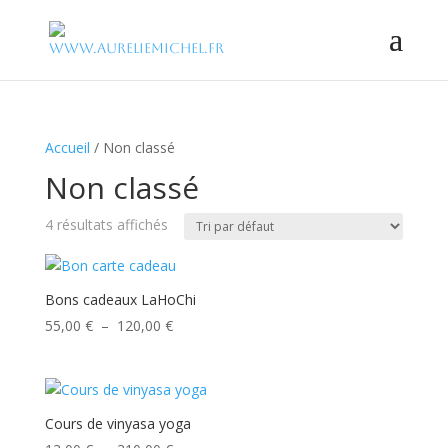
Accueil
/ Non classé
Non classé
4 résultats affichés
Bons cadeaux LaHoChi
Plage
55,00
€
–
120,00
€
de
prix :
55,00 €
à
Cours de vinyasa yoga
120,00 €