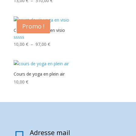
Plage
13,00
€
–
310,00
€
de
prix :
13,00 €
Promo !
à
Cours de yin yoga en visio
310,00 €
Plage
Note
10,00
€
–
97,00
€
5.00
de
sur 5
prix :
10,00 €
à
Cours de yoga en plein air
97,00 €
10,00
€
Adresse mail